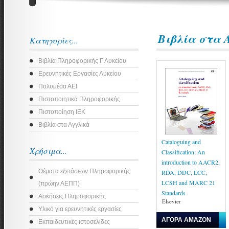
Βιβλία στα 
Κατηγορίες...
Βιβλία Πληροφορικής Γ Λυκείου
Ερευνητικές Εργασίες Λυκείου
Πολυμέσα ΑΕΙ
Πιστοποιητικά Πληροφορικής
Πιστοποίηση ΙΕΚ
Βιβλία στα Αγγλικά
Cataloguing and
Χρήσιμα...
Classification: An
introduction to AACR2,
Θέματα εξετάσεων Πληροφορικής
RDA, DDC, LCC,
LCSH and MARC 21
(πρώην ΑΕΠΠ)
Standards
Ασκήσεις Πληροφορικής
Elsevier
Υλικό για ερευνητικές εργασίες
ΑΓΟΡΑ AMAZON
Εκπαιδευτικές ιστοσελίδες