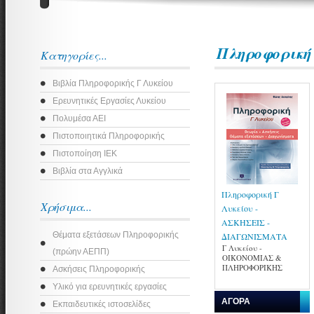
Πληροφορική
Κατηγορίες...
Βιβλία Πληροφορικής Γ Λυκείου
Ερευνητικές Εργασίες Λυκείου
Πολυμέσα ΑΕΙ
Πιστοποιητικά Πληροφορικής
Πιστοποίηση ΙΕΚ
Βιβλία στα Αγγλικά
Πληροφορική Γ
Χρήσιμα...
Λυκείου -
ΑΣΚΗΣΕΙΣ -
Θέματα εξετάσεων Πληροφορικής
ΔΙΑΓΩΝΙΣΜΑΤΑ
Γ Λυκείου -
(πρώην ΑΕΠΠ)
ΟΙΚΟΝΟΜΙΑΣ &
ΠΛΗΡΟΦΟΡΙΚΗΣ
Ασκήσεις Πληροφορικής
Υλικό για ερευνητικές εργασίες
ΑΓΟΡΑ
Εκπαιδευτικές ιστοσελίδες